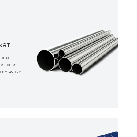
кат
нный
аллов и
ным ценам.