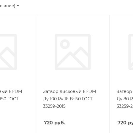
стание)
овый EPDM
Затвор дисковый EPDM
Затвор
ВЧ50 ГОСТ
Ду 100 Ру 16 ВЧ50 ГОСТ
Ду 80 Р
33259-2015
33259-2
720
руб.
720
ру