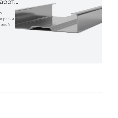
Металлообработка
о
т резки и
ерной
ные
ем самые