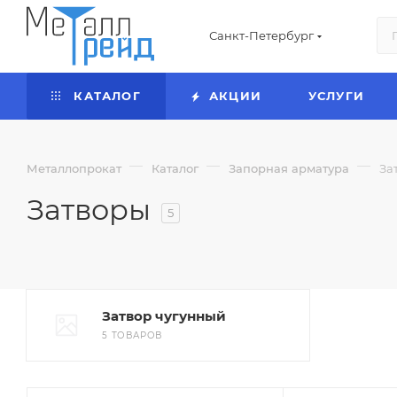
Санкт-Петербург
КАТАЛОГ
АКЦИИ
УСЛУГИ
—
—
—
Металлопрокат
Каталог
Запорная арматура
За
Затворы
5
Затвор чугунный
5 ТОВАРОВ