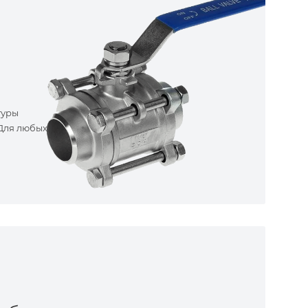
туры
 Для любых