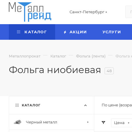
Санкт-Петербург
КАТАЛОГ
АКЦИИ
УСЛУГИ
—
—
—
Металлопрокат
Каталог
Фольга (лента)
Фольга 
Фольга ниобиевая
48
По цене (возра
КАТАЛОГ
Черный металл
Цена