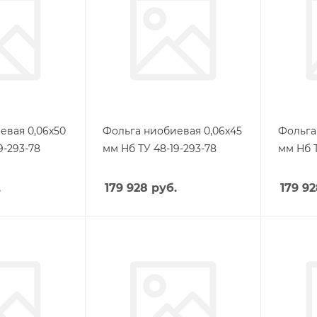
евая 0,06х50
Фольга ниобиевая 0,06х45
Фольга
9-293-78
мм Нб ТУ 48-19-293-78
мм Нб Т
.
179 928
руб.
179 9