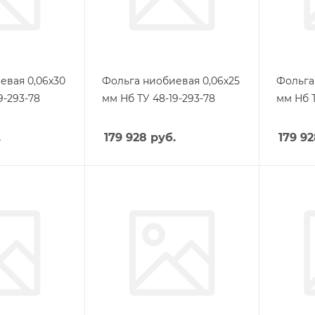
евая 0,06х30
Фольга ниобиевая 0,06х25
Фольга
9-293-78
мм Нб ТУ 48-19-293-78
мм Нб Т
.
179 928
руб.
179 9