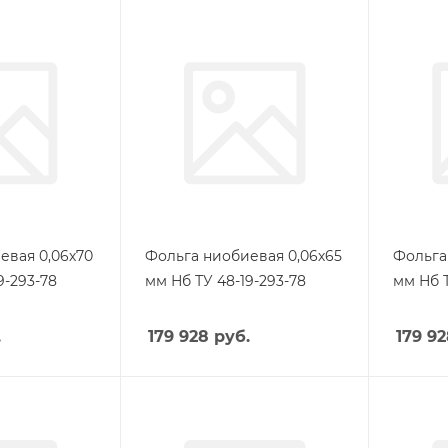
евая 0,06х70
Фольга ниобиевая 0,06х65
Фольга
9-293-78
мм Нб ТУ 48-19-293-78
мм Нб Т
.
179 928
руб.
179 9