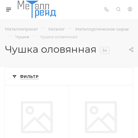
—
—
Металлопрокат
Каталог
Металлургическое сырье
—
—
Чушка
Чушка оловянная
Чушка оловянная
34
ФИЛЬТР