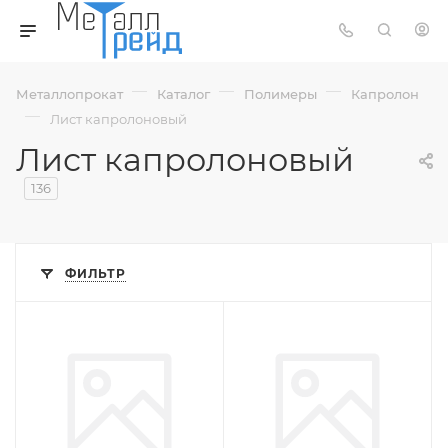
—
—
—
Металлопрокат
Каталог
Полимеры
Капролон
—
Лист капролоновый
Лист капролоновый
136
ФИЛЬТР