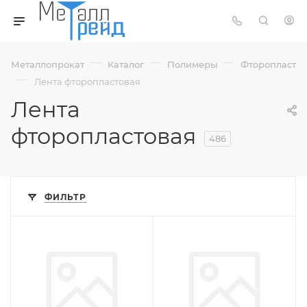
—
—
—
Металлопрокат
Каталог
Полимеры
Фторопласт
—
Лента фторопластовая
Лента
фторопластовая
486
ФИЛЬТР