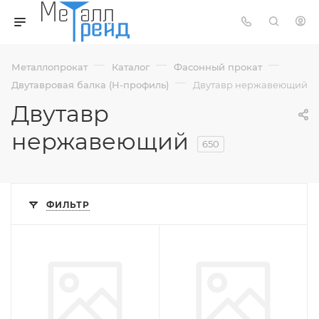
—
—
—
Металлопрокат
Каталог
Фасонный прокат
—
Двутавровая балка (Н-профиль)
Двутавр нержавеющий
Двутавр
нержавеющий
650
ФИЛЬТР