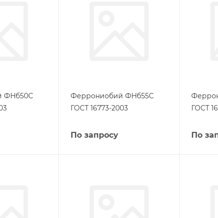
й ФНб50С
Феррониобий ФНб55С
Ферро
03
ГОСТ 16773-2003
ГОСТ 1
По запросу
По за