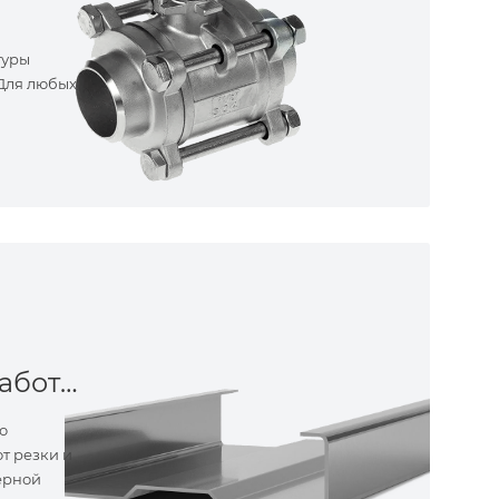
туры
 Для любых
Металлообработка
о
т резки и
ерной