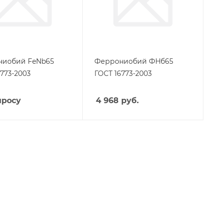
ниобий FeNb65
Феррониобий ФНб65
6773-2003
ГОСТ 16773-2003
просу
4 968
руб.