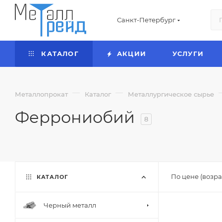
Санкт-Петербург
КАТАЛОГ
АКЦИИ
УСЛУГИ
—
—
Металлопрокат
Каталог
Металлургическое сырье
Феррониобий
8
По цене (возра
КАТАЛОГ
Черный металл