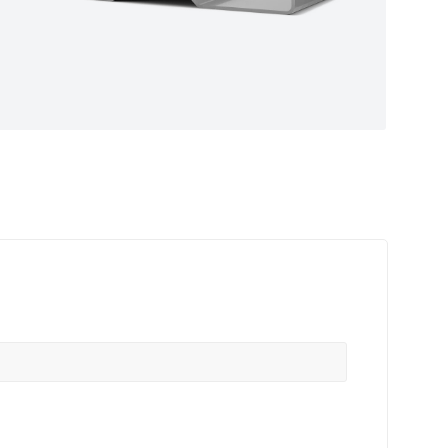
ные
ем самые