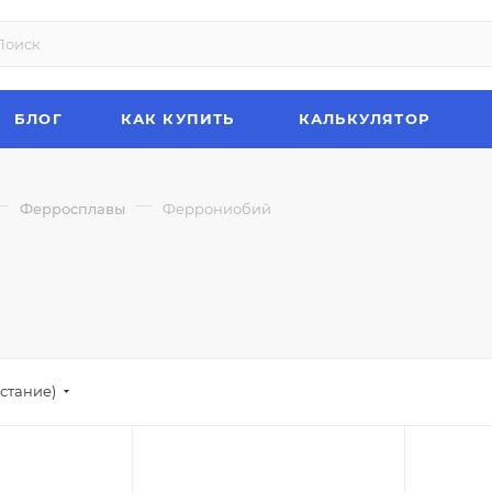
БЛОГ
КАК КУПИТЬ
КАЛЬКУЛЯТОР
—
—
Ферросплавы
Феррониобий
стание)