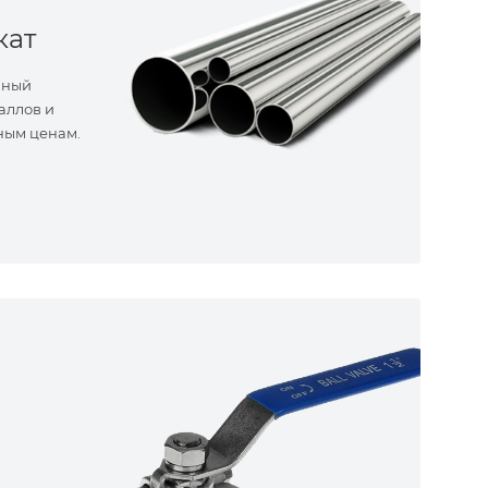
кат
нный
аллов и
ным ценам.