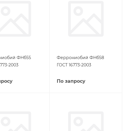
ниобий ФНб55
Феррониобий ФНб58
6773-2003
ГОСТ 16773-2003
просу
По запросу