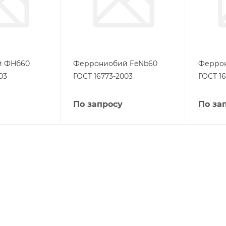
й ФНб60
Феррониобий FeNb60
Ферро
03
ГОСТ 16773-2003
ГОСТ 1
По запросу
По за