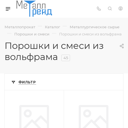
—
—
Металлопрокат
Каталог
Металлургическое сырье
—
—
Порошки и смеси
Порошки и смеси из вольфрама
Порошки и смеси из
вольфрама
45
ФИЛЬТР