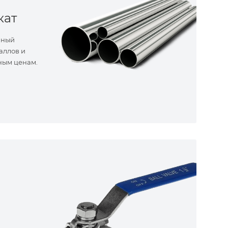
кат
нный
аллов и
ным ценам.