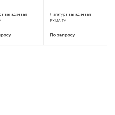
ра ванадиевая
Лигатура ванадиевая
У
ВХМА ТУ
просу
По запросу