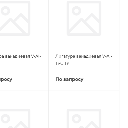
ра ванадиевая V-Al-
Лигатура ванадиевая V-Al-
У
Ti-C ТУ
просу
По запросу