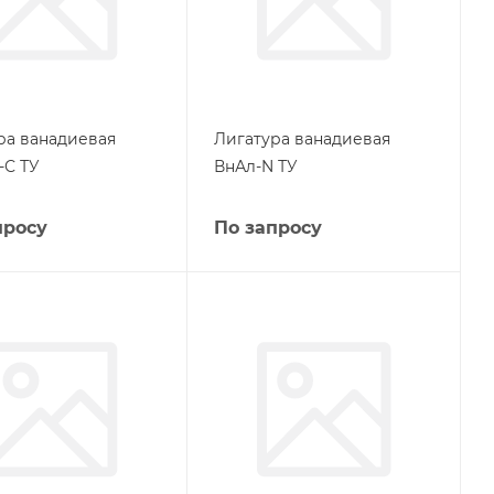
ра ванадиевая
Лигатура ванадиевая
-С ТУ
ВнАл-N ТУ
просу
По запросу