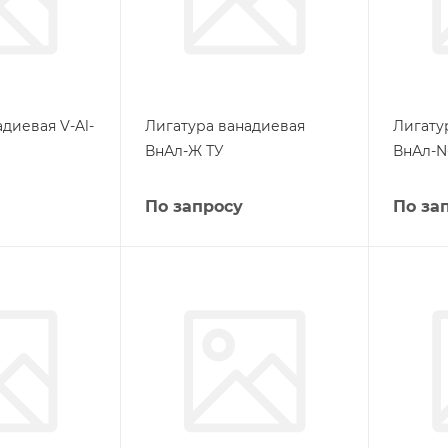
диевая V-Al-
Лигатура ванадиевая
Лигату
ВнАл-Ж ТУ
ВнАл-N
По запросу
По за