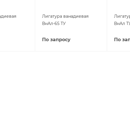
адиевая
Лигатура ванадиевая
Лигату
ВнАл-65 ТУ
ВнАл Т
По запросу
По за