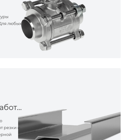
туры
 Для любых
Металлообработка
о
т резки и
ерной