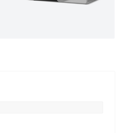
ные
ем самые