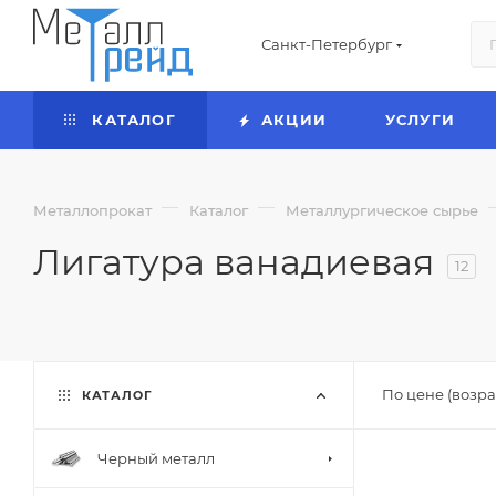
Санкт-Петербург
КАТАЛОГ
АКЦИИ
УСЛУГИ
—
—
Металлопрокат
Каталог
Металлургическое сырье
Лигатура ванадиевая
12
По цене (возра
КАТАЛОГ
Черный металл