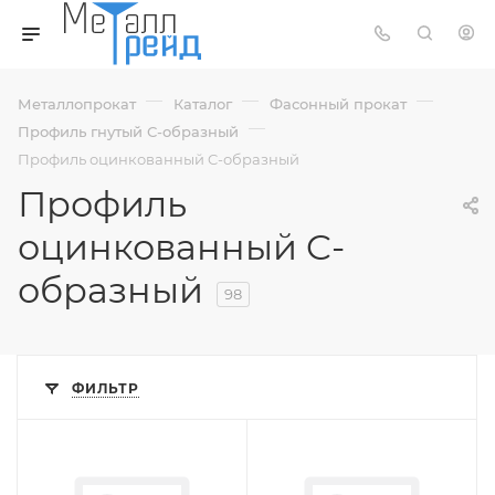
—
—
—
Металлопрокат
Каталог
Фасонный прокат
—
Профиль гнутый С-образный
Профиль оцинкованный C-образный
Профиль
оцинкованный C-
образный
98
ФИЛЬТР