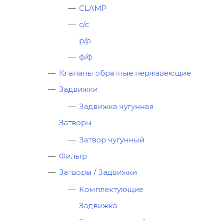
CLAMP
с/с
р/р
ф/ф
Клапаны обратные нержавеющие
Задвижки
Задвижка чугунная
Затворы
Затвор чугунный
Фильтр
Затворы / Задвижки
Комплектующие
Задвижка