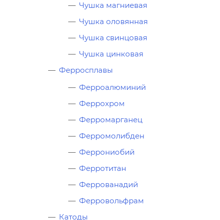
Чушка магниевая
Чушка оловянная
Чушка свинцовая
Чушка цинковая
Ферросплавы
Ферроалюминий
Феррохром
Ферромарганец
Ферромолибден
Феррониобий
Ферротитан
Феррованадий
Ферровольфрам
Катоды