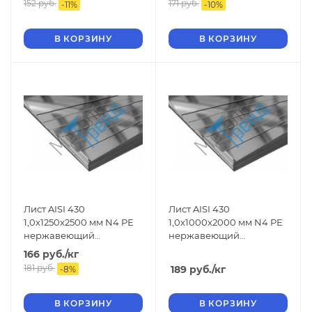
152
руб.
171
руб.
-
11
%
-
10
%
В КОРЗИНУ
В КОРЗИНУ
Лист AISI 430
Лист AISI 430
1,0x1250x2500 мм N4 РЕ
1,0x1000x2000 мм N4 РЕ
нержавеющий
нержавеющий
шлифованный
шлифованный
166
руб.
/кг
181
руб.
189
руб.
/кг
-
8
%
В КОРЗИНУ
В КОРЗИНУ