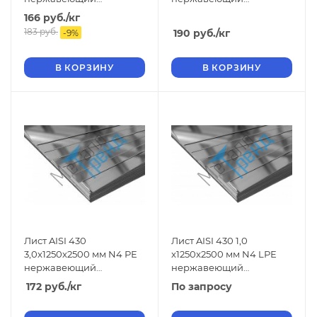
шлифованный
шлифованный
166
руб.
/кг
183
руб.
190
руб.
/кг
-
9
%
В КОРЗИНУ
В КОРЗИНУ
Лист AISI 430
Лист AISI 430 1,0
3,0x1250x2500 мм N4 РЕ
x1250x2500 мм N4 LРЕ
нержавеющий
нержавеющий
шлифованный
шлифованный
172
руб.
/кг
По запросу