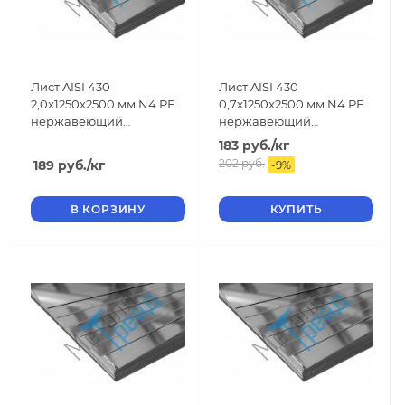
Лист AISI 430
Лист AISI 430
2,0x1250x2500 мм N4 РЕ
0,7x1250x2500 мм N4 РЕ
нержавеющий
нержавеющий
шлифованный
шлифованный
183
руб.
/кг
202
руб.
189
руб.
/кг
-
9
%
В КОРЗИНУ
КУПИТЬ