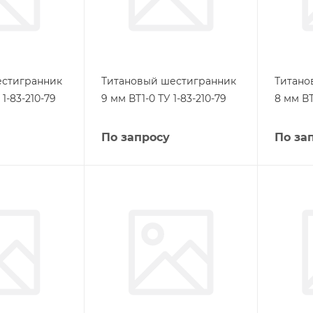
естигранник
Титановый шестигранник
Титано
 1-83-210-79
9 мм ВТ1-0 ТУ 1-83-210-79
8 мм ВТ
По запросу
По за