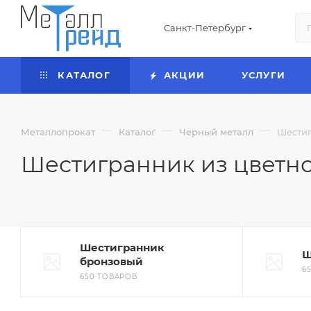
Санкт-Петербург
КАТАЛОГ
АКЦИИ
УСЛУГИ
—
—
—
Металлопрокат
Каталог
Черный металл
Шестиг
Шестигранник из цветно
Шестигранник
Ш
бронзовый
6
650 ТОВАРОВ