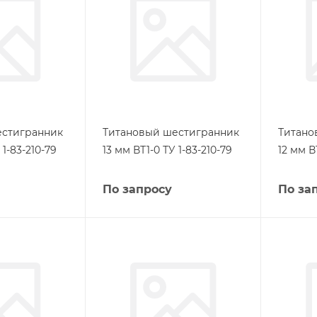
естигранник
Титановый шестигранник
Титано
 1-83-210-79
13 мм ВТ1-0 ТУ 1-83-210-79
12 мм В
По запросу
По за