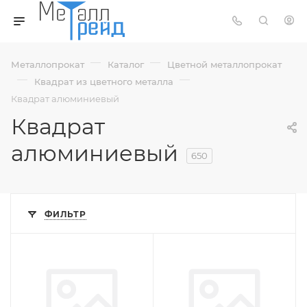
—
—
Металлопрокат
Каталог
Цветной металлопрокат
—
—
Квадрат из цветного металла
Квадрат алюминиевый
Квадрат
алюминиевый
650
ФИЛЬТР