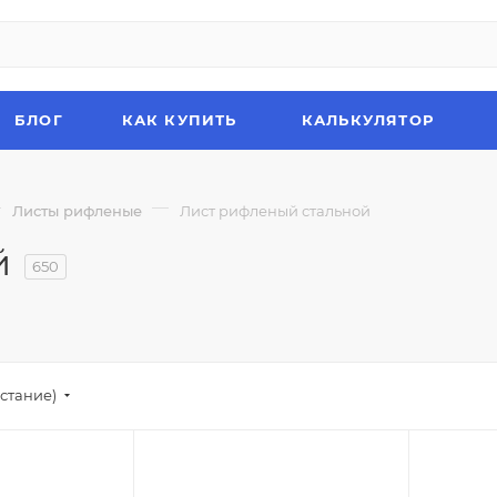
БЛОГ
КАК КУПИТЬ
КАЛЬКУЛЯТОР
—
—
Листы рифленые
Лист рифленый стальной
й
650
стание)