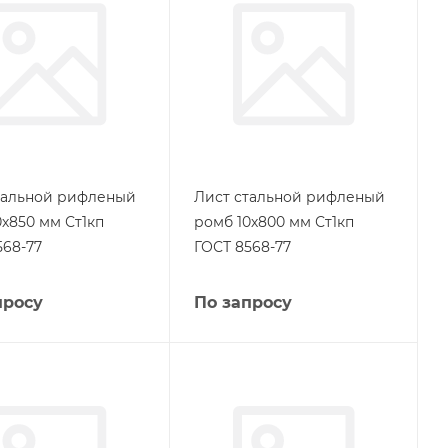
тальной рифленый
Лист стальной рифленый
0х850 мм Ст1кп
ромб 10х800 мм Ст1кп
568-77
ГОСТ 8568-77
просу
По запросу