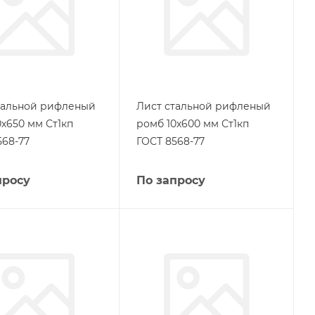
тальной рифленый
Лист стальной рифленый
0х650 мм Ст1кп
ромб 10х600 мм Ст1кп
568-77
ГОСТ 8568-77
просу
По запросу