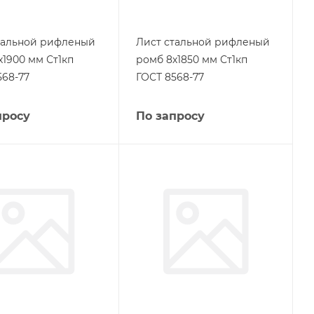
тальной рифленый
Лист стальной рифленый
х1900 мм Ст1кп
ромб 8х1850 мм Ст1кп
568-77
ГОСТ 8568-77
просу
По запросу