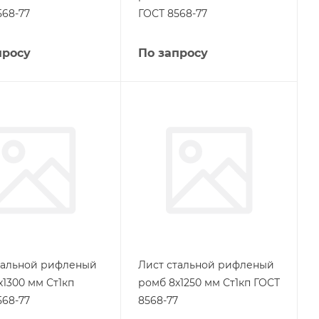
568-77
ГОСТ 8568-77
просу
По запросу
тальной рифленый
Лист стальной рифленый
х1300 мм Ст1кп
ромб 8х1250 мм Ст1кп ГОСТ
568-77
8568-77