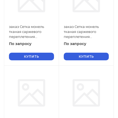
заказ Сетка монель
заказ Сетка монель
тканая саржевого
тканая саржевого
переплетения
переплетения
двусторонняя
двусторонняя
По запросу
По запросу
фильтровая 0,9х0,5 мм
фильтровая 0,9х0,4 мм
ГОСТ 2715-75 нулевые
ГОСТ 2715-75 нулевые
ячейки
КУПИТЬ
ячейки
КУПИТЬ