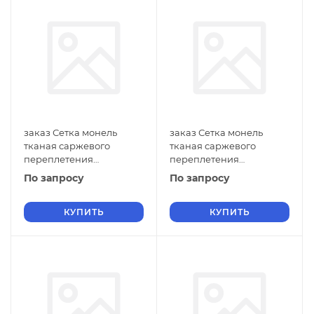
заказ Сетка монель
заказ Сетка монель
тканая саржевого
тканая саржевого
переплетения
переплетения
двусторонняя
двусторонняя
По запросу
По запросу
фильтровая 0,8х0,5 мм
фильтровая 0,8х0,4 мм
ГОСТ 2715-75 нулевые
ГОСТ 2715-75 нулевые
ячейки
КУПИТЬ
ячейки
КУПИТЬ