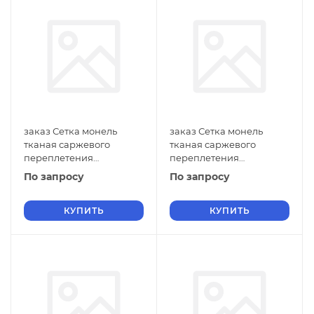
заказ Сетка монель
заказ Сетка монель
тканая саржевого
тканая саржевого
переплетения
переплетения
двусторонняя
двусторонняя
По запросу
По запросу
фильтровая 0,7х0,3 мм
фильтровая 0,7х0,2 мм
ГОСТ 2715-75 нулевые
ГОСТ 2715-75 нулевые
ячейки
КУПИТЬ
ячейки
КУПИТЬ