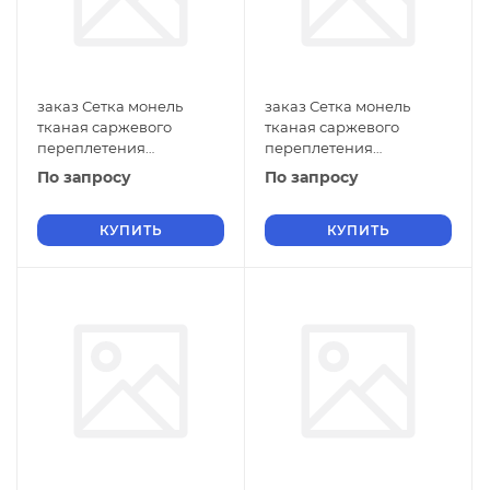
заказ Сетка монель
заказ Сетка монель
тканая саржевого
тканая саржевого
переплетения
переплетения
двусторонняя
двусторонняя
По запросу
По запросу
фильтровая 0,7х0,18 мм
фильтровая 0,7х0,16 мм
ГОСТ 2715-75 нулевые
ГОСТ 2715-75 нулевые
ячейки
КУПИТЬ
ячейки
КУПИТЬ