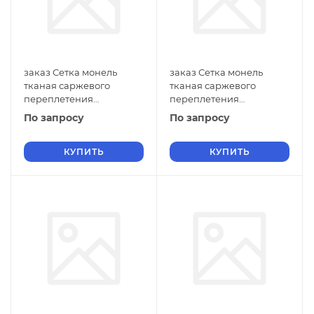
заказ Сетка монель
заказ Сетка монель
тканая саржевого
тканая саржевого
переплетения
переплетения
прядковая фильтровая
двусторонняя
По запросу
По запросу
0,18х0,12 мм ГОСТ 2715-75
фильтровая 1х0,6 мм
нулевые ячейки
ГОСТ 2715-75 нулевые
КУПИТЬ
ячейки
КУПИТЬ