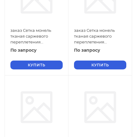
заказ Сетка монель
заказ Сетка монель
тканая саржевого
тканая саржевого
переплетения
переплетения
двусторонняя
двусторонняя
По запросу
По запросу
фильтровая 0,8х0,3 мм
фильтровая 0,8х0,2 мм
ГОСТ 2715-75 нулевые
ГОСТ 2715-75 нулевые
ячейки
КУПИТЬ
ячейки
КУПИТЬ