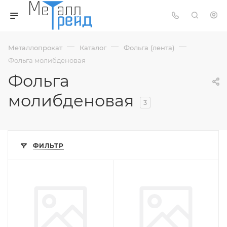
—
—
—
Металлопрокат
Каталог
Фольга (лента)
Фольга молибденовая
Фольга
молибденовая
3
ФИЛЬТР