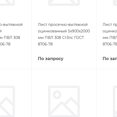
но-вытяжной
Лист просечно-вытяжной
Лист п
й
оцинкованный 5х900х2000
оцинко
мм ПВЛ 308
мм ПВЛ 308 Ст3пс ГОСТ
мм ПВЛ
06-78
8706-78
8706-7
По запросу
По за