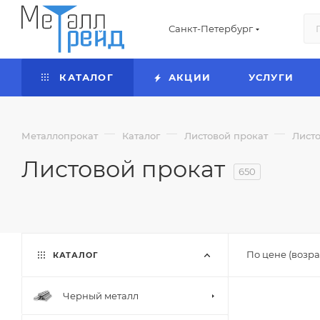
Санкт-Петербург
КАТАЛОГ
АКЦИИ
УСЛУГИ
—
—
—
Металлопрокат
Каталог
Листовой прокат
Листо
Листовой прокат
650
По цене (возра
КАТАЛОГ
Черный металл