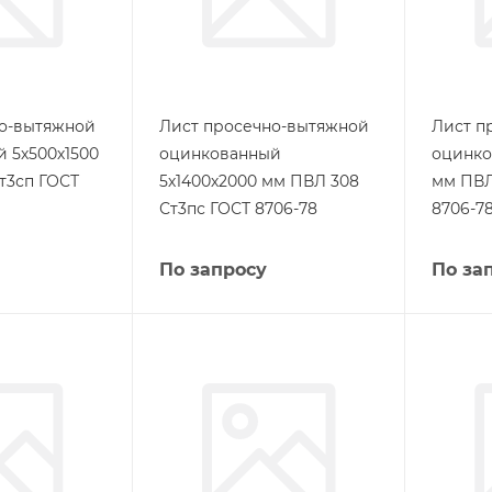
но-вытяжной
Лист просечно-вытяжной
Лист п
 5х500х1500
оцинкованный
оцинко
т3сп ГОСТ
5х1400х2000 мм ПВЛ 308
мм ПВЛ
Ст3пс ГОСТ 8706-78
8706-7
По запросу
По за