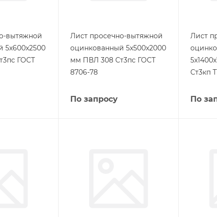
но-вытяжной
Лист просечно-вытяжной
Лист п
 5х600х2500
оцинкованный 5х500х2000
оцинк
т3пс ГОСТ
мм ПВЛ 308 Ст3пс ГОСТ
5х1400
8706-78
Ст3кп Т
По запросу
По за