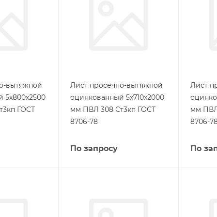
но-вытяжной
Лист просечно-вытяжной
Лист п
 5х800х2500
оцинкованный 5х710х2000
оцинко
т3кп ГОСТ
мм ПВЛ 308 Ст3кп ГОСТ
мм ПВЛ
8706-78
8706-7
По запросу
По за