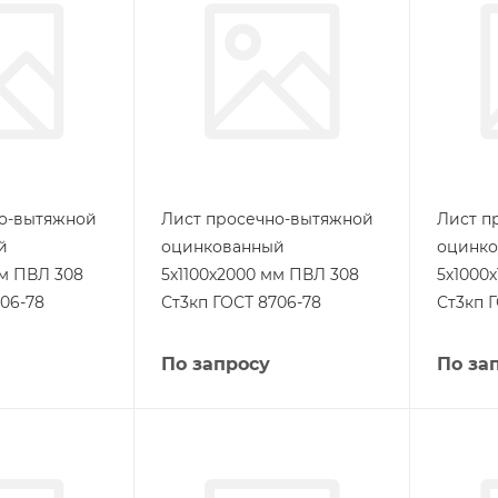
но-вытяжной
Лист просечно-вытяжной
Лист п
й
оцинкованный
оцинк
мм ПВЛ 308
5х1100х2000 мм ПВЛ 308
5х1000
06-78
Ст3кп ГОСТ 8706-78
Ст3кп 
По запросу
По за