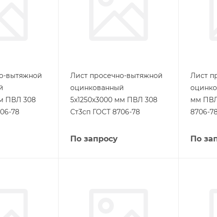
но-вытяжной
Лист просечно-вытяжной
Лист п
й
оцинкованный
оцинко
мм ПВЛ 308
5х1250х3000 мм ПВЛ 308
мм ПВЛ
06-78
Ст3сп ГОСТ 8706-78
8706-7
По запросу
По за