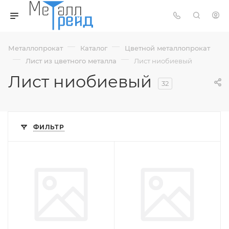
—
—
Металлопрокат
Каталог
Цветной металлопрокат
—
—
Лист из цветного металла
Лист ниобиевый
Лист ниобиевый
32
ФИЛЬТР