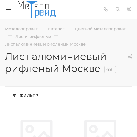
—
—
Металлопрокат
Каталог
Цветной металлопрокат
—
—
Листы рифленые
Лист алюминиевый рифленый Москве
Лист алюминиевый
рифленый Москве
650
ФИЛЬТР