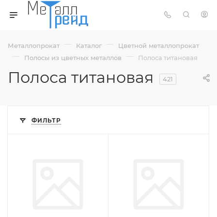
—
—
Металлопрокат
Каталог
Цветной металлопрокат
—
—
Полосы из цветных металлов
Полоса титановая
Полоса титановая
421
ФИЛЬТР