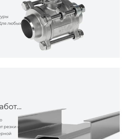
туры
 Для любых
Металлообработка
о
т резки и
ерной