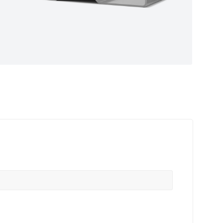
ные
ем самые