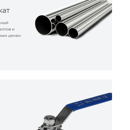
кат
нный
аллов и
ным ценам.