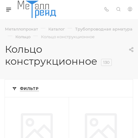
—
—
Металлопрокат
Каталог
Трубопроводная арматура
—
—
Кольцо
Кольцо конструкционное
Кольцо
конструкционное
130
ФИЛЬТР