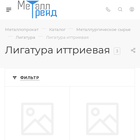
—
—
Металлопрокат
Каталог
Металлургическое сырье
—
—
Лигатура
Лигатура иттриевая
Лигатура иттриевая
3
ФИЛЬТР