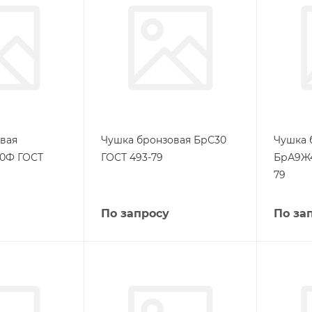
вая
Чушка бронзовая БрС30
Чушка 
0Ф ГОСТ
ГОСТ 493-79
БрА9Ж4
79
По запросу
По за