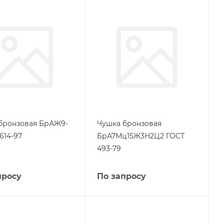
бронзовая БрАЖ9-
Чушка бронзовая
614-97
БрА7Мц15Ж3Н2Ц2 ГОСТ
493-79
просу
По запросу