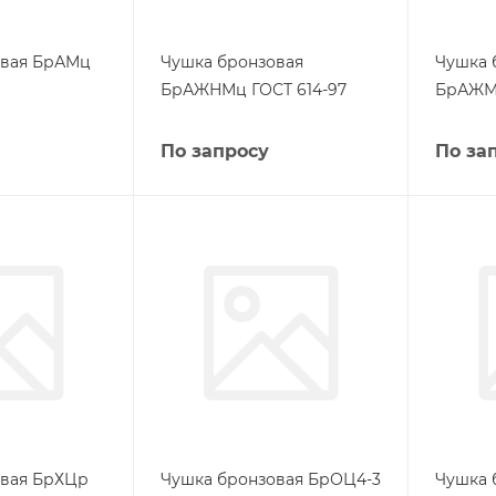
овая БрАМц
Чушка бронзовая
Чушка 
БрАЖНМц ГОСТ 614-97
БрАЖМц
По запросу
По за
овая БрХЦр
Чушка бронзовая БрОЦ4-3
Чушка 