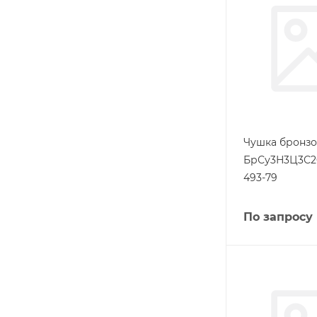
Чушка бронзо
БрСу3Н3Ц3С2
493-79
По запросу