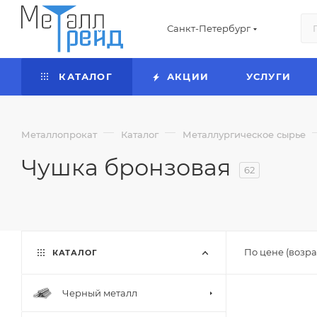
Санкт-Петербург
КАТАЛОГ
АКЦИИ
УСЛУГИ
—
—
Металлопрокат
Каталог
Металлургическое сырье
Чушка бронзовая
62
По цене (возра
КАТАЛОГ
Черный металл