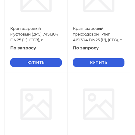
Кран шаровый
Кран шаровый
муфтовый (2PC), AISI304
трёхходовой T-тип,
DN25 (1"), (CF8), с
AISI304 DN25 (1"), (CF8), с
электроприводом AC
электроприводом AC
По запросу
По запросу
220V (С-03), NK-BMp25/4*
220V (С-03), NK-BTt25
КУПИТЬ
КУПИТЬ