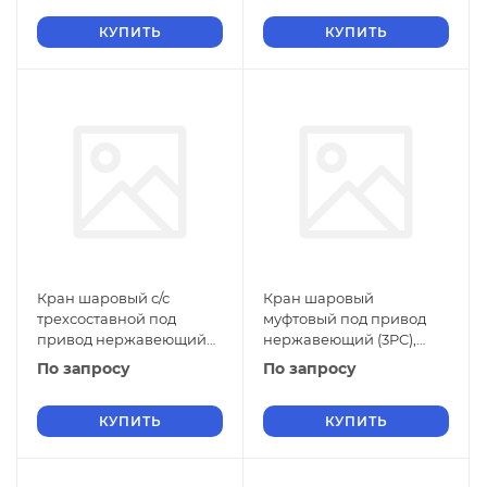
КУПИТЬ
КУПИТЬ
Кран шаровый с/с
Кран шаровый
трехсоставной под
муфтовый под привод
привод нержавеющий
нержавеющий (3PC),
(3PC), AISI304 DN50 (2"),
AISI304 DN50 (2"), (CF8),
По запросу
По запросу
(CF8), PN25
PN64, NK-BMTp50/
КУПИТЬ
КУПИТЬ