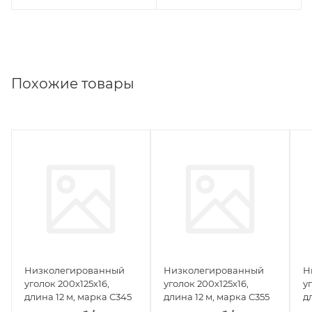
Похожие товары
Низколегированный
Низколегированный
Н
уголок 200х125х16,
уголок 200х125х16,
у
длина 12 м, марка С345
длина 12 м, марка С355
д