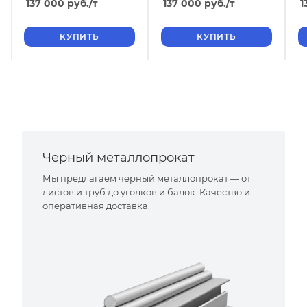
137 000
руб.
/т
137 000
руб.
/т
1
КУПИТЬ
КУПИТЬ
Черный металлопрокат
Мы предлагаем черный металлопрокат — от
листов и труб до уголков и балок. Качество и
оперативная доставка.